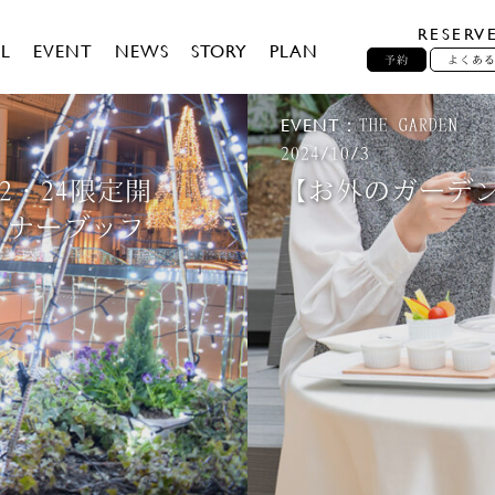
RESERV
L
EVENT
NEWS
STORY
PLAN
予約
よくあ
EVENT：
THE GARDEN
2024/10/3
2・24限定開
【お外のガーデ
ィナーブッフ