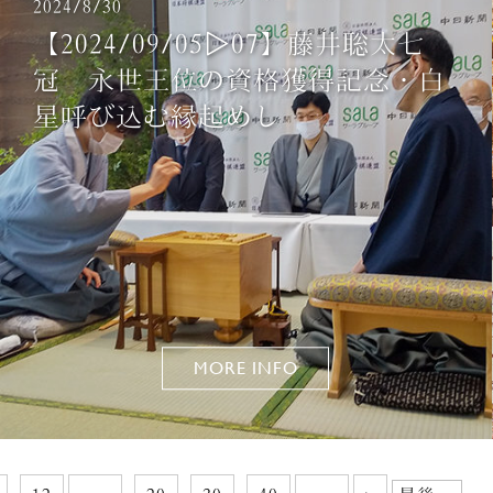
2024/8/30
【2024/09/05▷07】藤井聡太七
冠 永世王位の資格獲得記念・白
星呼び込む縁起めし
MORE INFO