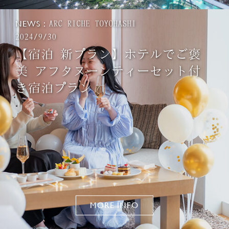
NEWS：
ARC RICHE TOYOHASHI
2024/9/30
【宿泊 新プラン】ホテルでご褒
美 アフタヌーンティーセット付
き宿泊プラン
MORE INFO