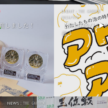
EVENT：
THE GARDEN
2024/9/6
賞しました！
【2024/09/14
催！
NEWS：
THE GARDEN