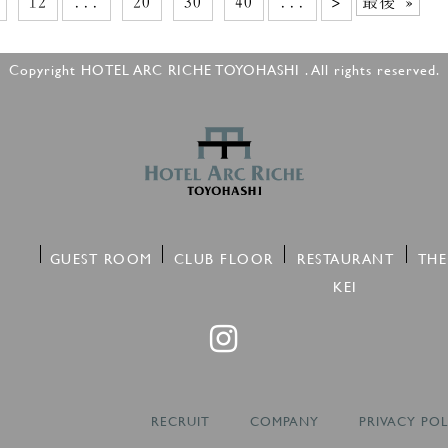
12
...
20
30
40
...
>
最後 »
Copyright HOTEL ARC RICHE TOYOHASHI . All rights reserved.
GUEST ROOM
CLUB FLOOR
RESTAURANT
THE
KEI
RECRUIT
COMPANY
PRIVACY POL