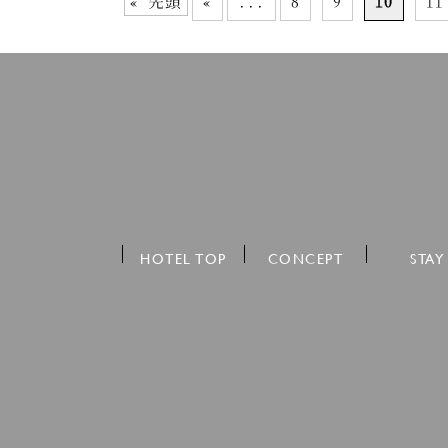
« 先頭
«
...
8
9
10
11
HOTEL TOP
CONCEPT
STAY