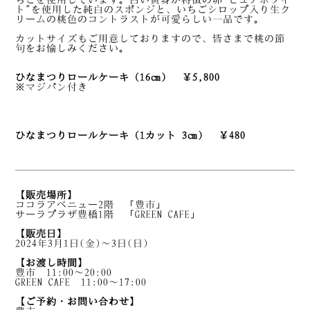
ト”を使用した純白のスポンジと、いちごシロップ入り生ク
リームの桃色のコントラストが可愛らしい一品です。
カットサイズもご用意しておりますので、皆さまで桃の節
句をお愉しみください。
ひなまつりロールケーキ（16㎝） ￥5,800
※マジパン付き
ひなまつりロールケーキ（1カット 3㎝） ￥48
0
【販売場所】
ココラアベニュー2階 「豊市」
サーラプラザ豊橋1階 「GREEN CAFE」
【販売日】
2024年3月1日(金)～3日(日)
【お渡し時間】
豊市 11:00～20:00
GREEN CAFE 11:00～17:00
【ご予約・お問い合わせ】